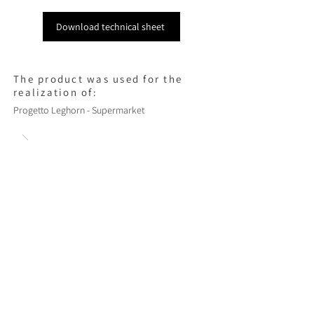
Download technical sheet
The product was used for the
realization of:
Progetto Leghorn - Supermarket