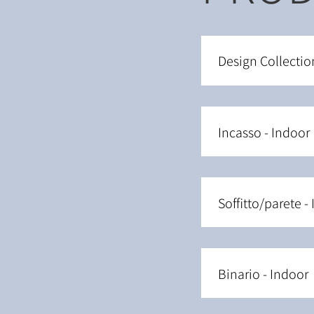
Design Collectio
Incasso - Indoor
Soffitto/parete -
Binario - Indoor