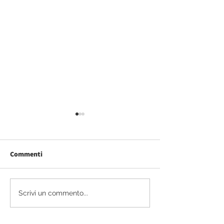
Commenti
Retail/Leila/Como
Congress/Cultur
Scrivi un commento...